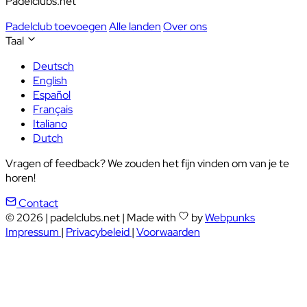
Padelclubs.net
Padelclub toevoegen
Alle landen
Over ons
Taal
Deutsch
English
Español
Français
Italiano
Dutch
Vragen of feedback? We zouden het fijn vinden om van je te
horen!
Contact
© 2026
|
padelclubs.net
|
Made with
by
Webpunks
Impressum
|
Privacybeleid
|
Voorwaarden