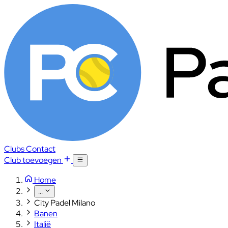
Clubs
Contact
Club toevoegen
Home
...
City Padel Milano
Banen
Italië