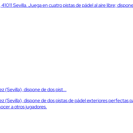
 41011 Sevilla. Juega en cuatro pistas de pádel al aire libre; disp
z (Sevilla), dispone de dos pist...
árez (Sevilla), dispone de dos pistas de pádel exteriores perfecta
nocer a otros jugadores.