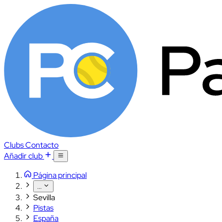
Clubs
Contacto
Añadir club
Página principal
...
Sevilla
Pistas
España