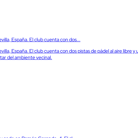
illa, España. El club cuenta con dos...
a, España. El club cuenta con dos pistas de pádel al aire libre y un
tar del ambiente vecinal.