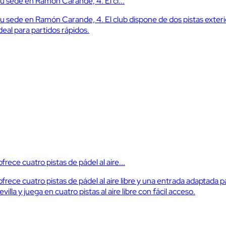
 su sede en Ramón Carande, 4. El cl...
 su sede en Ramón Carande, 4. El club dispone de dos pistas exterio
 Ideal para partidos rápidos.
rece cuatro pistas de pádel al aire...
rece cuatro pistas de pádel al aire libre y una entrada adaptada pa
la y juega en cuatro pistas al aire libre con fácil acceso.