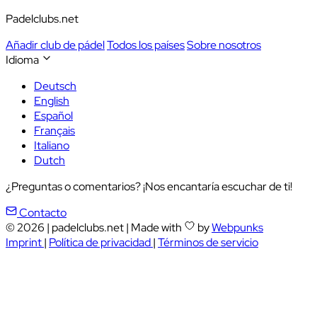
Padelclubs.net
Añadir club de pádel
Todos los países
Sobre nosotros
Idioma
Deutsch
English
Español
Français
Italiano
Dutch
¿Preguntas o comentarios? ¡Nos encantaría escuchar de ti!
Contacto
© 2026
|
padelclubs.net
|
Made with
by
Webpunks
Imprint
|
Política de privacidad
|
Términos de servicio