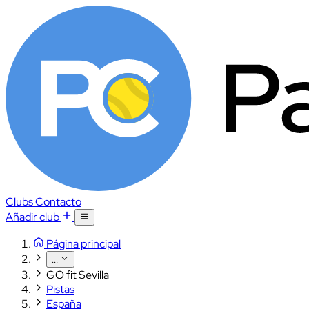
Clubs
Contacto
Añadir club
Página principal
...
GO fit Sevilla
Pistas
España