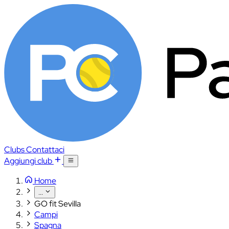
Clubs
Contattaci
Aggiungi club
Home
...
GO fit Sevilla
Campi
Spagna