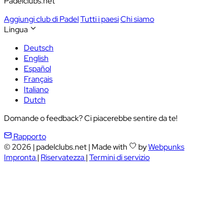
Padelclubs.net
Aggiungi club di Padel
Tutti i paesi
Chi siamo
Lingua
Deutsch
English
Español
Français
Italiano
Dutch
Domande o feedback? Ci piacerebbe sentire da te!
Rapporto
© 2026
|
padelclubs.net
|
Made with
by
Webpunks
Impronta
|
Riservatezza
|
Termini di servizio