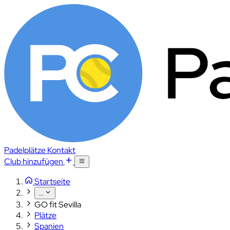
Padelplätze
Kontakt
Club hinzufügen
Startseite
...
GO fit Sevilla
Plätze
Spanien