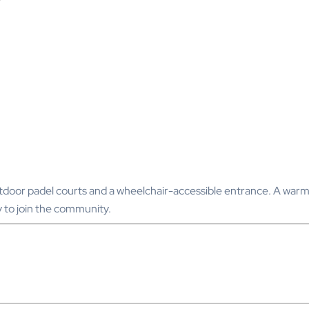
outdoor padel courts and a wheelchair-accessible entrance. A warm, 
 to join the community.