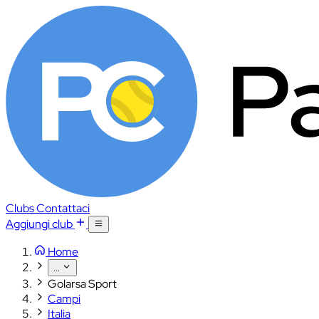
Clubs
Contattaci
Aggiungi club
Home
...
Golarsa Sport
Campi
Italia