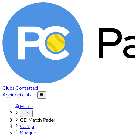
Clubs
Contattaci
Aggiungi club
Home
...
CD Match Padel
Campi
Spagna