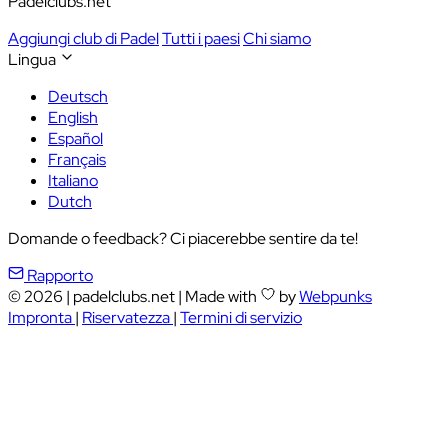
Padelclubs.net
Aggiungi club di Padel
Tutti i paesi
Chi siamo
Lingua
Deutsch
English
Español
Français
Italiano
Dutch
Domande o feedback? Ci piacerebbe sentire da te!
Rapporto
© 2026
|
padelclubs.net
|
Made with
by
Webpunks
Impronta
|
Riservatezza
|
Termini di servizio