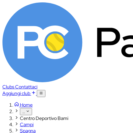
Clubs
Contattaci
Aggiungi club
Home
...
Centro Deportivo Bami
Campi
Spagna