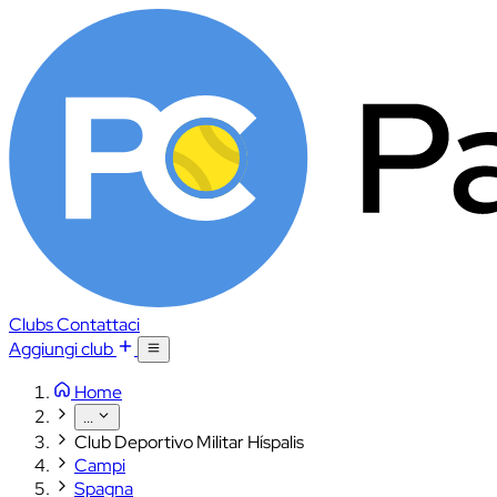
Clubs
Contattaci
Aggiungi club
Home
...
Club Deportivo Militar Híspalis
Campi
Spagna