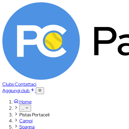
Clubs
Contattaci
Aggiungi club
Home
...
Pistas Portaceli
Campi
Spagna