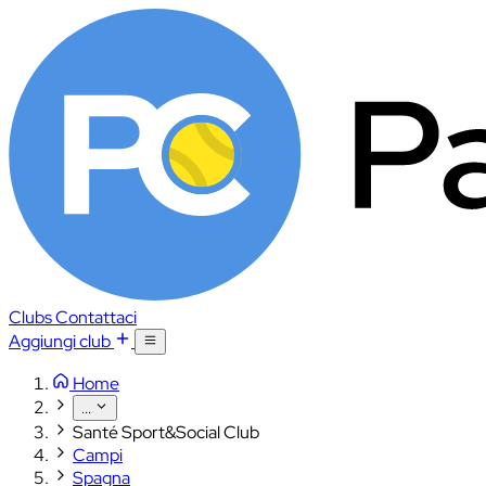
Clubs
Contattaci
Aggiungi club
Home
...
Santé Sport&Social Club
Campi
Spagna