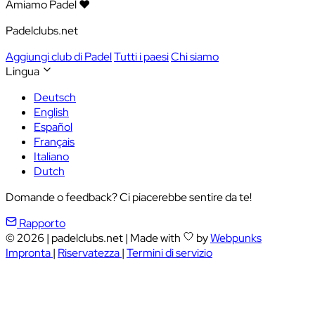
Amiamo Padel ❤️
Padelclubs.net
Aggiungi club di Padel
Tutti i paesi
Chi siamo
Lingua
Deutsch
English
Español
Français
Italiano
Dutch
Domande o feedback? Ci piacerebbe sentire da te!
Rapporto
© 2026
|
padelclubs.net
|
Made with
by
Webpunks
Impronta
|
Riservatezza
|
Termini di servizio