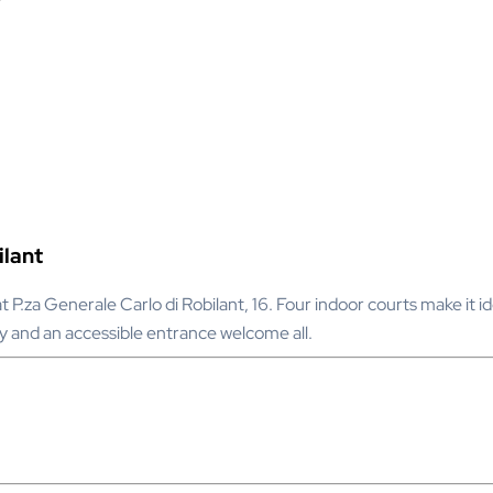
ilant
 at P.za Generale Carlo di Robilant, 16. Four indoor courts make it 
ty and an accessible entrance welcome all.