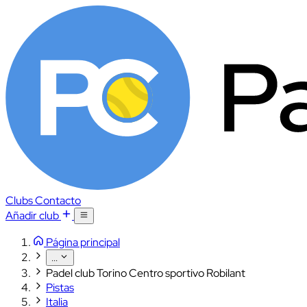
Clubs
Contacto
Añadir club
Página principal
...
Padel club Torino Centro sportivo Robilant
Pistas
Italia