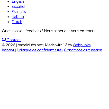
English
Español
Français
Italiano
Dutch
Questions ou feedback? Nous aimerions vous entendre!
Contact
© 2026
|
padelclubs.net
|
Made with
by
Webpunks
Imprint
|
Politique de confidentialité
|
Conditions d'utilisation