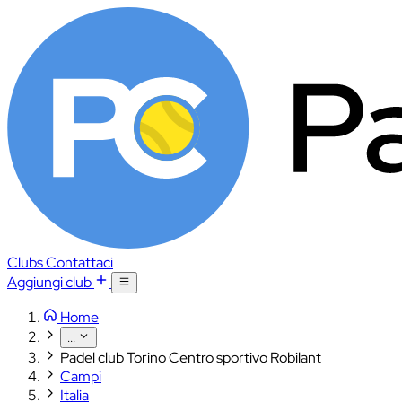
Clubs
Contattaci
Aggiungi club
Home
...
Padel club Torino Centro sportivo Robilant
Campi
Italia