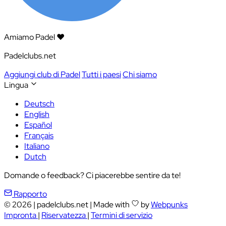
Amiamo Padel ❤️
Padelclubs.net
Aggiungi club di Padel
Tutti i paesi
Chi siamo
Lingua
Deutsch
English
Español
Français
Italiano
Dutch
Domande o feedback? Ci piacerebbe sentire da te!
Rapporto
© 2026
|
padelclubs.net
|
Made with
by
Webpunks
Impronta
|
Riservatezza
|
Termini di servizio