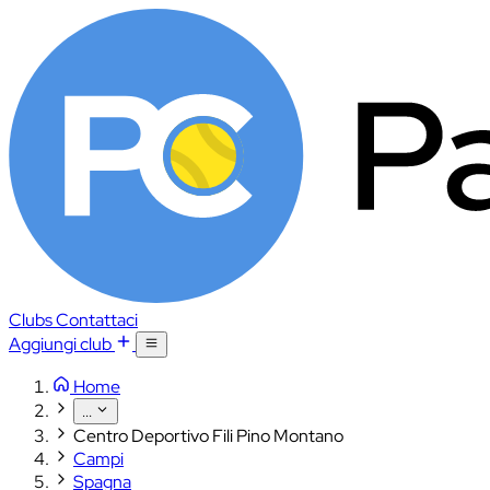
Clubs
Contattaci
Aggiungi club
Home
...
Centro Deportivo Fili Pino Montano
Campi
Spagna